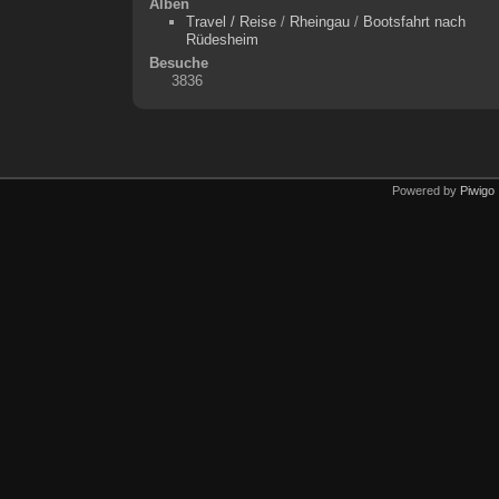
Alben
Travel / Reise
/
Rheingau
/
Bootsfahrt nach
Rüdesheim
Besuche
3836
Powered by
Piwigo