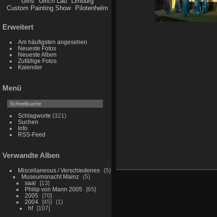
Girls
Ulrich Lau
Limburg
Custom Painting Show
Pilotenhelm
Erweitert
Am häufigsten angesehen
Neueste Fotos
Neueste Alben
Zufällige Fotos
Kalender
Menü
Schlagworte
(321)
Suchen
Info
RSS-Feed
Verwandte Alben
Miscellaneous / Verschiedenes
5
Museumsnacht Mainz
5
saal
13
Philip von Mann 2005
65
2005
70
2004
45
1
hf
107