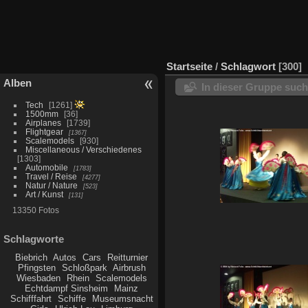
Startseite
/
Schlagwort
300
Alben
In dieser Gruppe suc
Tech
1261
1500mm
36
Airplanes
1739
Flightgear
1367
Scalemodels
930
Miscellaneous / Verschiedenes
1303
Automobile
1783
Travel / Reise
4277
Natur / Nature
523
Art / Kunst
131
13350 Fotos
Schlagworte
Biebrich
Autos
Cars
Reitturnier
Pfingsten
Schloßpark
Airbrush
Wiesbaden
Rhein
Scalemodels
Echtdampf Sinsheim
Mainz
Schifffahrt
Schiffe
Museumsnacht