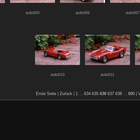
auto005
auto006
auto007
auto010
auto011
Erste Seite
|
Zurück
|
1
...
634
635
636
637
638
...
890
|