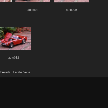
auto008
auto009
auto012
Vorwärts
|
Letzte Seite