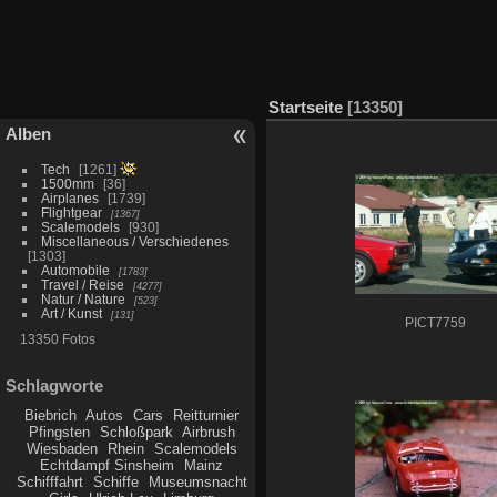
Startseite
13350
Alben
Tech
1261
1500mm
36
Airplanes
1739
Flightgear
1367
Scalemodels
930
Miscellaneous / Verschiedenes
1303
Automobile
1783
Travel / Reise
4277
Natur / Nature
523
Art / Kunst
131
PICT7759
13350 Fotos
Schlagworte
Biebrich
Autos
Cars
Reitturnier
Pfingsten
Schloßpark
Airbrush
Wiesbaden
Rhein
Scalemodels
Echtdampf Sinsheim
Mainz
Schifffahrt
Schiffe
Museumsnacht