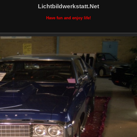
Lichtbildwerkstatt.Net
Have fun and enjoy life!