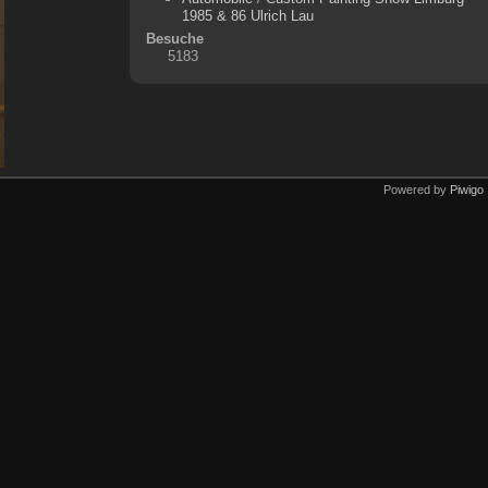
1985 & 86 Ulrich Lau
Besuche
5183
Powered by
Piwigo