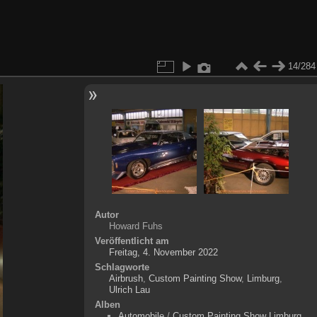
14/284
Autor
Howard Fuhs
Veröffentlicht am
Freitag, 4. November 2022
Schlagworte
Airbrush
,
Custom Painting Show
,
Limburg
,
Ulrich Lau
Alben
Automobile
/
Custom Painting Show Limburg