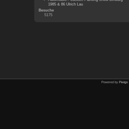
1985 & 86 Ulrich Lau
Besuche
5175
Powered by
Piwigo