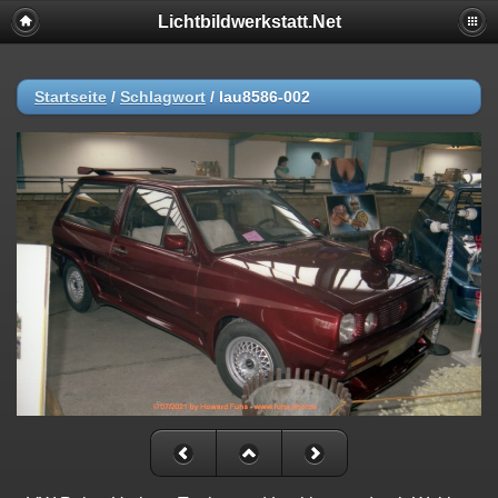
Lichtbildwerkstatt.Net
Startseite
/
Schlagwort
/
lau8586-002