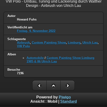
VW Polo - Umbau, Tuning und Lackierung durch Walther
Design - Airbrush von Ulrich Lau
Autor
Howard Fuhs
Veröffentlicht am
Freitag, 4. November 2022
Schlagworte
Airbrush
,
Custom Painting Show
,
Limburg
,
Ulrich Lau
,
VW Polo
Alben
Automobile
/
Custom Painting Show Limburg
1985 & 86 Ulrich Lau
Besuche
7196
Powered by
Piwigo
Ansicht :
Mobil
|
Standard