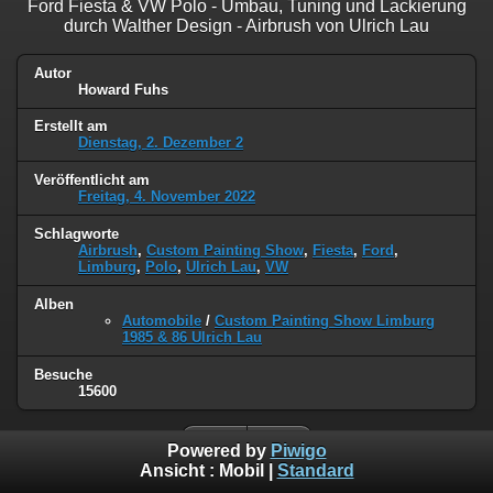
Ford Fiesta & VW Polo - Umbau, Tuning und Lackierung
durch Walther Design - Airbrush von Ulrich Lau
Autor
Howard Fuhs
Erstellt am
Dienstag, 2. Dezember 2
Veröffentlicht am
Freitag, 4. November 2022
Schlagworte
Airbrush
,
Custom Painting Show
,
Fiesta
,
Ford
,
Limburg
,
Polo
,
Ulrich Lau
,
VW
Alben
Automobile
/
Custom Painting Show Limburg
1985 & 86 Ulrich Lau
Besuche
15600
Powered by
Piwigo
Ansicht :
Mobil
|
Standard