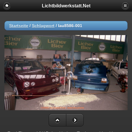
Lichtbildwerkstatt.Net
Startseite
/
Schlagwort
/
lau8586-001