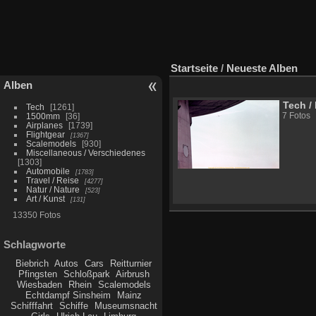
Startseite
/
Neueste Alben
Alben
Tech
/
Tech
1261
1500mm
36
7 Fotos
Airplanes
1739
Flightgear
1367
Scalemodels
930
Miscellaneous / Verschiedenes
1303
Automobile
1783
Travel / Reise
4277
Natur / Nature
523
Art / Kunst
131
13350 Fotos
Schlagworte
Biebrich
Autos
Cars
Reitturnier
Pfingsten
Schloßpark
Airbrush
Wiesbaden
Rhein
Scalemodels
Echtdampf Sinsheim
Mainz
Schifffahrt
Schiffe
Museumsnacht