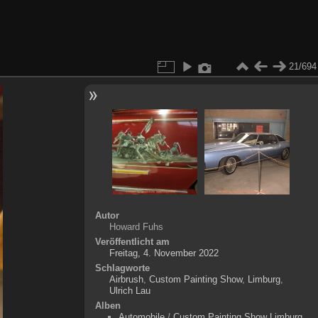
21/694
Autor
Howard Fuhs
Veröffentlicht am
Freitag, 4. November 2022
Schlagworte
Airbrush
,
Custom Painting Show
,
Limburg
,
Ulrich Lau
Alben
Automobile
/
Custom Painting Show Limburg