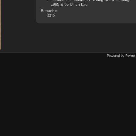
1985 & 86 Ulrich Lau
Besuche
3312
Powered by
Piwigo