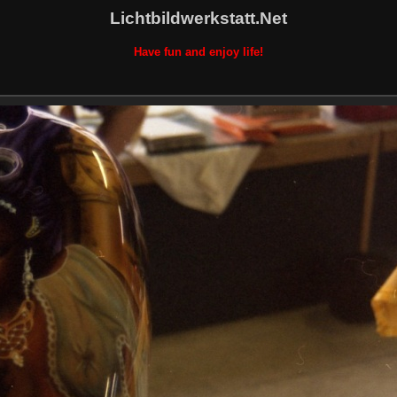
Lichtbildwerkstatt.Net
Have fun and enjoy life!