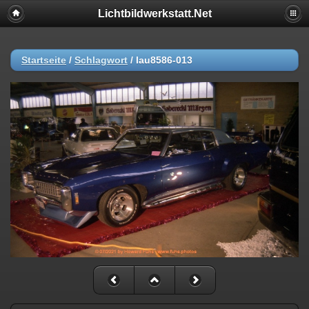
Lichtbildwerkstatt.Net
Startseite
/
Schlagwort
/
lau8586-013