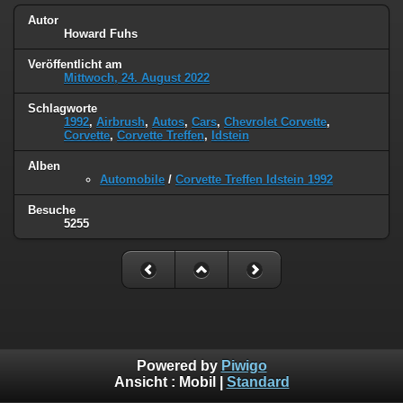
Autor
Howard Fuhs
Veröffentlicht am
Mittwoch, 24. August 2022
Schlagworte
1992
,
Airbrush
,
Autos
,
Cars
,
Chevrolet Corvette
,
Corvette
,
Corvette Treffen
,
Idstein
Alben
Automobile
/
Corvette Treffen Idstein 1992
Besuche
5255
Powered by
Piwigo
Ansicht :
Mobil
|
Standard