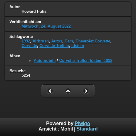
Autor
Howard Fuhs
Veröffentlicht am
Mittwoch, 24. August 2022
Schlagworte
1992
,
Airbrush
,
Autos
,
Cars
,
Chevrolet Corvette
,
Corvette
,
Corvette Treffen
,
Idstein
Alben
Automobile
/
Corvette Treffen Idstein 1992
Besuche
5254
Powered by
Piwigo
Ansicht :
Mobil
|
Standard