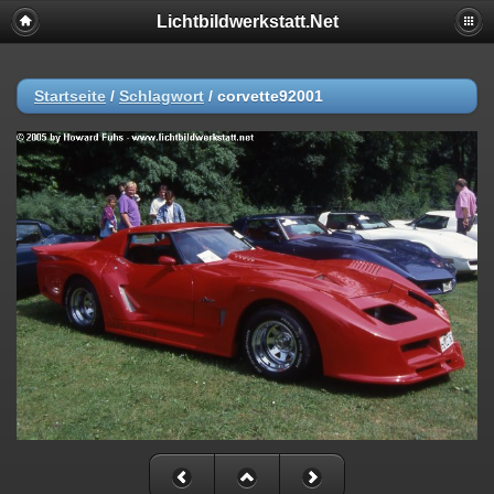
Lichtbildwerkstatt.Net
Startseite
/
Schlagwort
/
corvette92001