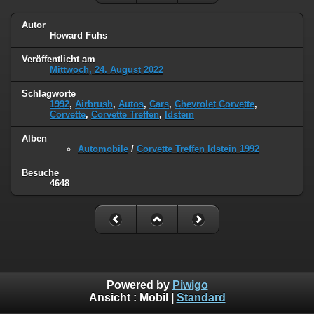
Autor
Howard Fuhs
Veröffentlicht am
Mittwoch, 24. August 2022
Schlagworte
1992
,
Airbrush
,
Autos
,
Cars
,
Chevrolet Corvette
,
Corvette
,
Corvette Treffen
,
Idstein
Alben
Automobile
/
Corvette Treffen Idstein 1992
Besuche
4648
Powered by
Piwigo
Ansicht :
Mobil
|
Standard