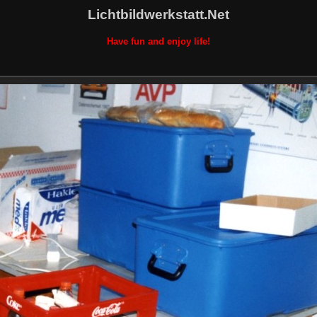
Lichtbildwerkstatt.Net
Have fun and enjoy life!