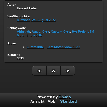
Autor
Howard Fuhs
Veröffentlicht am
Mittwoch, 24. August 2022
Schlagworte
Airbrush
,
Autos
,
Cars
,
Custom Cars
,
Hot Rods
,
L&M
Motor Show 1987
Alben
Automobile
/
L&M Motor Show 1987
Besuche
3333
Powered by
Piwigo
Ansicht :
Mobil
|
Standard