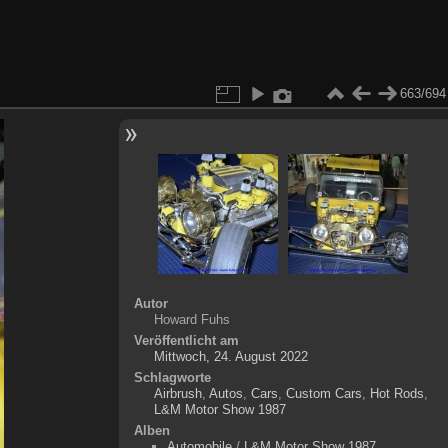
663/694
Autor
Howard Fuhs
Veröffentlicht am
Mittwoch, 24. August 2022
Schlagworte
Airbrush
,
Autos
,
Cars
,
Custom Cars
,
Hot Rods
,
L&M Motor Show 1987
Alben
Automobile
/
L&M Motor Show 1987