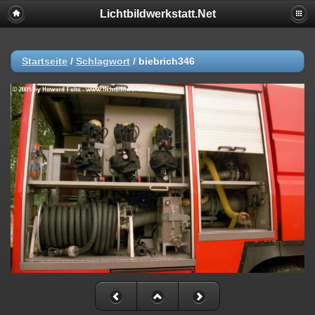
Lichtbildwerkstatt.Net
Startseite
/
Schlagwort
/
biebrich346