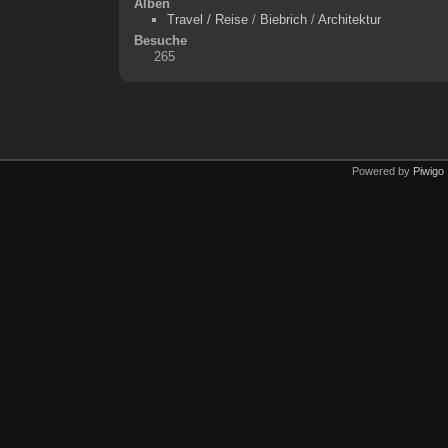
Alben
Travel / Reise
/
Biebrich
/
Architektur
Besuche
265
Powered by
Piwigo