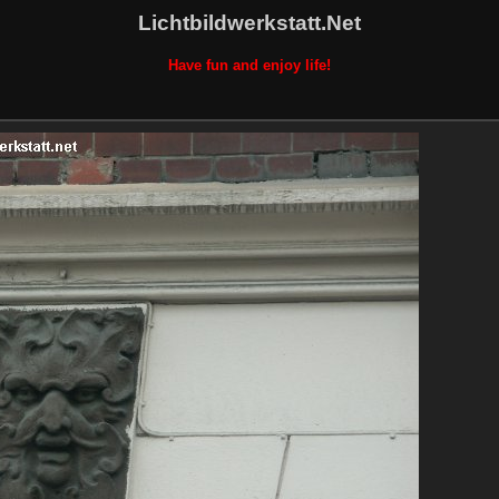
Lichtbildwerkstatt.Net
Have fun and enjoy life!