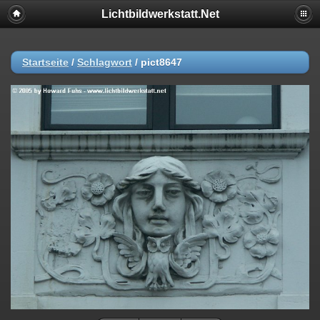
Lichtbildwerkstatt.Net
Startseite
/
Schlagwort
/
pict8647