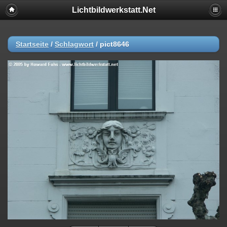
Lichtbildwerkstatt.Net
Startseite
/
Schlagwort
/
pict8646