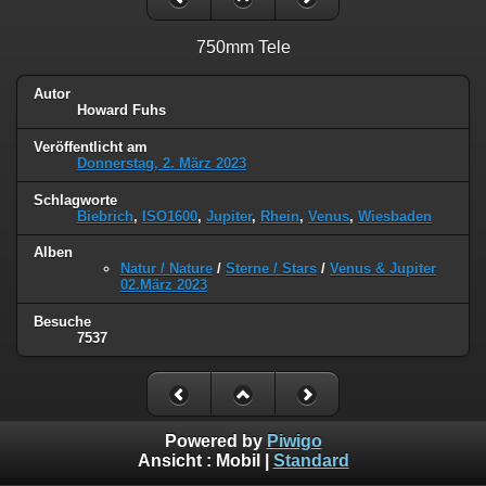
750mm Tele
Autor
Howard Fuhs
Veröffentlicht am
Donnerstag, 2. März 2023
Schlagworte
Biebrich
,
ISO1600
,
Jupiter
,
Rhein
,
Venus
,
Wiesbaden
Alben
Natur / Nature
/
Sterne / Stars
/
Venus & Jupiter
02.März 2023
Besuche
7537
Powered by
Piwigo
Ansicht :
Mobil
|
Standard