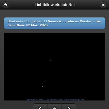
Lichtbildwerkstatt.Net
Startseite
/
Schlagwort
/
Venus & Jupiter im Westen über
dem Rhein 02.März 2023