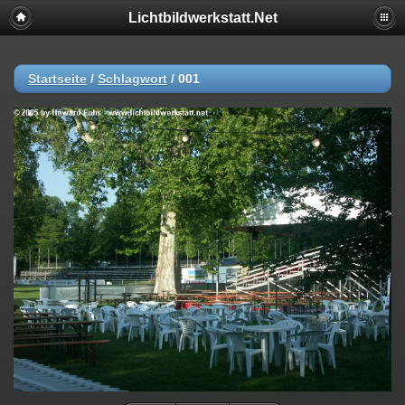
Lichtbildwerkstatt.Net
Startseite
/
Schlagwort
/
001