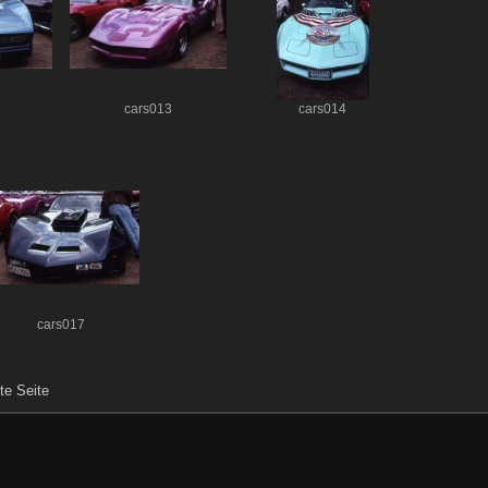
cars013
cars014
cars017
te Seite