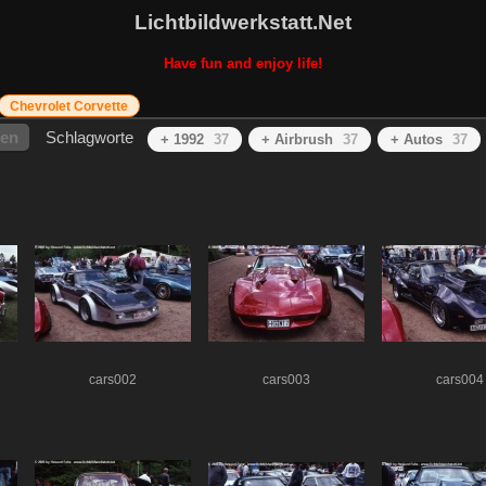
Lichtbildwerkstatt.Net
Have fun and enjoy life!
Chevrolet Corvette
hen
Schlagworte
+ 1992
37
+ Airbrush
37
+ Autos
37
cars002
cars003
cars004