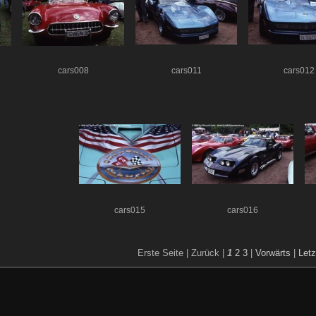
cars008
cars011
cars012
cars015
cars016
Erste Seite |
Zurück |
1
2
3
|
Vorwärts
|
Letz