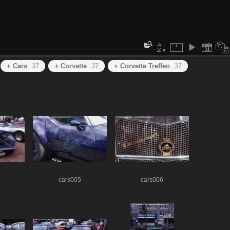
+ Cars
37
+ Corvette
37
+ Corvette Treffen
37
cars005
cars006