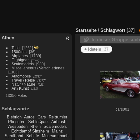
Startseite
/
Schlagwort
37
Alben
In dieser Gruppe suc
Tech
1261
+ Idstein
37
1500mm
36
Airplanes
1739
Flightgear
1367
Scalemodels
930
Miscellaneous / Verschiedenes
1303
Automobile
1783
Travel / Reise
4277
Natur / Nature
523
Art / Kunst
131
13350 Fotos
Schlagworte
cars001
Biebrich
Autos
Cars
Reitturnier
Pfingsten
Schloßpark
Airbrush
Wiesbaden
Rhein
Scalemodels
Echtdampf Sinsheim
Mainz
Schifffahrt
Schiffe
Museumsnacht