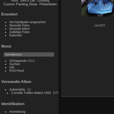
Girls
Ulrich Lau
Limburg
Custom Painting Show
Pilotenhelm
Erweitert
Am häufigsten angesehen
Neueste Fotos
cars007
Neueste Alben
Zufällige Fotos
Kalender
Menü
Schlagworte
(321)
Suchen
Info
RSS-Feed
Verwandte Alben
Automobile
1
Corvette Treffen Idstein 1992
37
Identifikation
Anmeldung