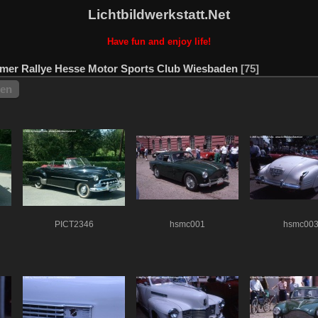
Lichtbildwerkstatt.Net
Have fun and enjoy life!
imer Rallye Hesse Motor Sports Club Wiesbaden
75
hen
PICT2346
hsmc001
hsmc00