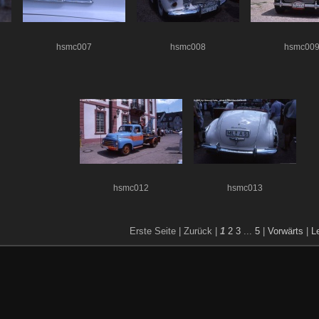
hsmc007
hsmc008
hsmc00
hsmc012
hsmc013
Erste Seite |
Zurück |
1
2
3
...
5
|
Vorwärts
|
L