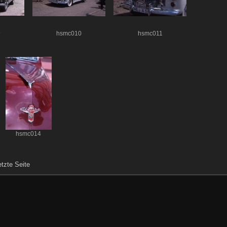
9
hsmc010
hsmc011
hsmc014
etzte Seite