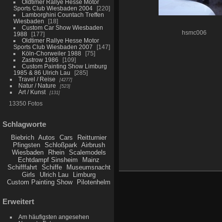
Oldtimer Rallye Hesse Motor
Sports Club Wiesbaden 2004
220
Lamborghini Countach Treffen
Wiesbaden
18
Custom Car Show Wiesbaden
hsmc006
1988
177
Oldtimer Rallye Hesse Motor
Sports Club Wiesbaden 2007
147
Köln-Chorweiler 1988
75
Zastrow 1986
109
Custom Painting Show Limburg
1985 & 86 Ulrich Lau
285
Travel / Reise
4277
Natur / Nature
523
Art / Kunst
131
13350 Fotos
Schlagworte
Biebrich
Autos
Cars
Reitturnier
Pfingsten
Schloßpark
Airbrush
Wiesbaden
Rhein
Scalemodels
Echtdampf Sinsheim
Mainz
Schifffahrt
Schiffe
Museumsnacht
Girls
Ulrich Lau
Limburg
Custom Painting Show
Pilotenhelm
Erweitert
Am häufigsten angesehen