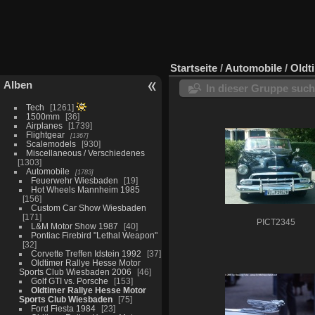
Startseite
/
Automobile
/
Oldt
Alben
In dieser Gruppe suc
Tech
1261
1500mm
36
Airplanes
1739
Flightgear
1367
Scalemodels
930
Miscellaneous / Verschiedenes
1303
Automobile
1783
Feuerwehr Wiesbaden
19
Hot Wheels Mannheim 1985
156
Custom Car Show Wiesbaden
171
PICT2345
L&M Motor Show 1987
40
Pontiac Firebird "Lethal Weapon"
32
Corvette Treffen Idstein 1992
37
Oldtimer Rallye Hesse Motor
Sports Club Wiesbaden 2006
46
Golf GTI vs. Porsche
153
Oldtimer Rallye Hesse Motor
Sports Club Wiesbaden
75
Ford Fiesta 1984
23