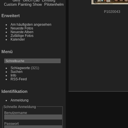
Girls
Ulrich Lau
Limburg
Custom Painting Show
Pilotenhelm
P1020043
Erweitert
Am häufigsten angesehen
Neueste Fotos
Neueste Alben
Zufällige Fotos
Kalender
Menü
Schlagworte
(321)
Suchen
Info
RSS-Feed
Identifikation
Anmeldung
Schnelle Anmeldung
Benutzername
Passwort