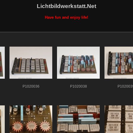
Lichtbildwerkstatt.Net
Have fun and enjoy life!
P1020036
P1020038
P102003