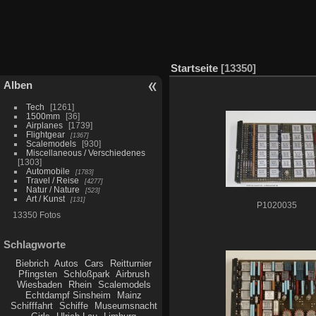
Startseite
13350
Alben
Tech
1261
1500mm
36
Airplanes
1739
Flightgear
1367
Scalemodels
930
Miscellaneous / Verschiedenes
1303
Automobile
1783
Travel / Reise
4277
Natur / Nature
523
Art / Kunst
131
P1020035
13350 Fotos
Schlagworte
Biebrich
Autos
Cars
Reitturnier
Pfingsten
Schloßpark
Airbrush
Wiesbaden
Rhein
Scalemodels
Echtdampf Sinsheim
Mainz
Schifffahrt
Schiffe
Museumsnacht