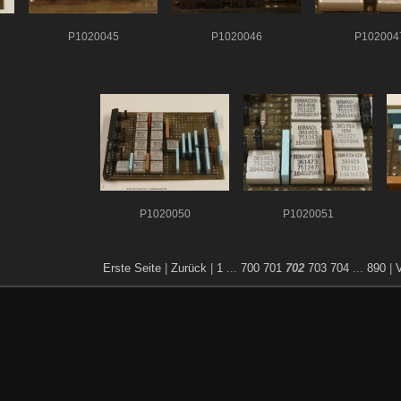
P1020045
P1020046
P102004
P1020050
P1020051
Erste Seite
|
Zurück
|
1
...
700
701
702
703
704
...
890
|