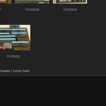
7
P1020048
P1020049
P1020052
Vorwärts
|
Letzte Seite